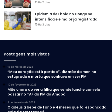
Há 2 dias
Epidemia de Ebola no Congo se
intensifica e é maior já registrada
Há 3 dias
Postagens mais vistas
16 de março de 2023
“Meu coração está partido”, diz mãe da menina
estuprada e morta que sonhava em ser PM
10 de fevereiro de 2023
Mãe chora ao ver a filha que vende lanche com ela
passar no TAF da PM do Amapá
5 de fevereiro de 2023
O adeus a bebê de 1 ano e 4 meses que foi espancada
pela tia em Macapá