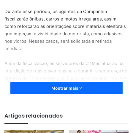
Durante esse período, os agentes da Companhia
fiscalizarão ônibus, carros e motos irregulares, assim
como reforçarão as orientações sobre materiais eleitorais
que impeçam a visibilidade do motorista, como adesivos
nos vidros. Nesses casos, será solicitada a retirada
imediata.
Além da fiscalização, os servidores da CTMac atuarão na
interdição de ruas e avenidas para garantir a segurança no
entorno do Tribunal Regional Eleitoral no Amapá (TRE-AP)
e do Ministério Público Eleitoral.
Mostrar mais
Sexta-feira (28)
As interdições começam a partir desta sexta-feira, (28),
Artigos relacionados
das 6h às 10h, sendo interditado o quarteirão da Rua
Mendonça Junior, em frente à sede de Justiça Eleitoral.