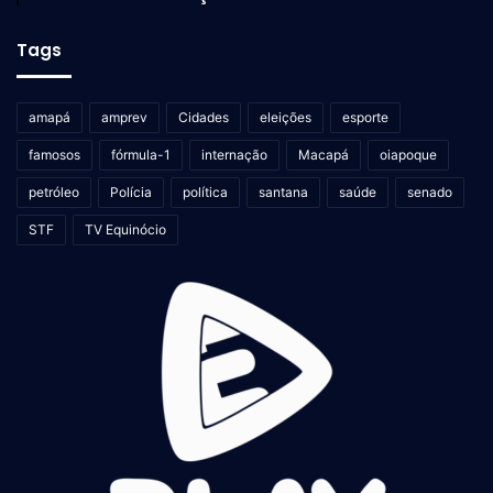
Tags
amapá
amprev
Cidades
eleições
esporte
famosos
fórmula-1
internação
Macapá
oiapoque
petróleo
Polícia
política
santana
saúde
senado
STF
TV Equinócio