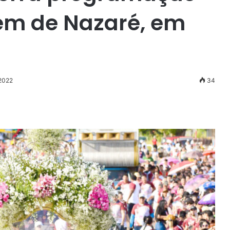
em de Nazaré, em
 2022
34
r
ail