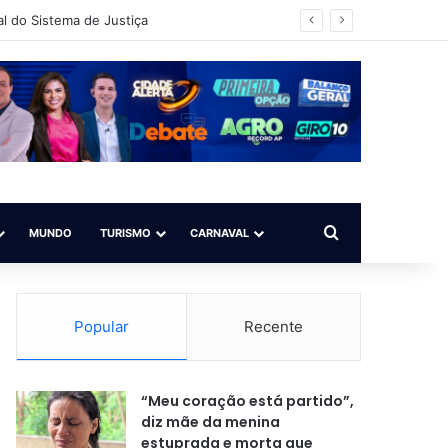
vador/BA)
Procurar por
MUNDO
TURISMO
CARNAVAL
Popular
Recente
“Meu coração está partido”,
diz mãe da menina
estuprada e morta que