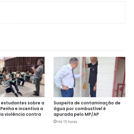
ger
artilhar via e-mail
a estudantes sobre a
Suspeita de contaminação de
 Penha e incentiva a
água por combustível é
a violência contra
apurada pelo MP/AP
Há 15 horas