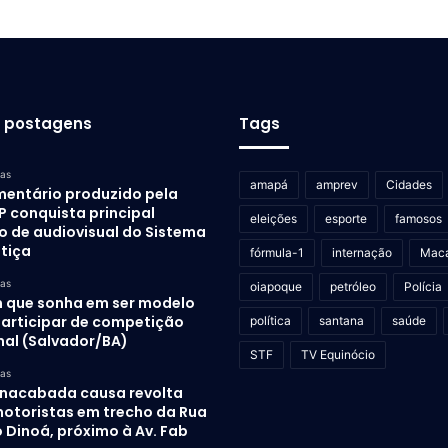
s postagens
Tags
ras
amapá
amprev
Cidades
entário produzido pela
P conquista principal
eleições
esporte
famosos
o de audiovisual do Sistema
stiça
fórmula-1
internação
Mac
ras
oiapoque
petróleo
Polícia
 que sonha em ser modelo
participar de competição
política
santana
saúde
nal (Salvador/BA)
STF
TV Equinócio
ras
inacabada causa revolta
otoristas em trecho da Rua
 Dinoá, próximo à Av. Fab