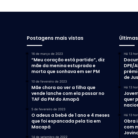
Postagens mais vistas
Última
16 de março de 2023
Há 13 ho
“Meu coração está partido”, diz
Docum
mãe da menina estuprada e
DPE/A
morta que sonhava em ser PM
prêmi
de Ju
10 de fevereiro de 2023
Mãe chora ao ver a filha que
Há 13 ho
vende lanche com ela passar no
Jovem
TAF da PM do Amapá
quer 
nacio
5 de fevereiro de 2023
O adeus a bebê de 1 ano e 4 meses
Há 13 ho
que foi espancada pela tia em
Obra 
Macapá
com m
Jovino
14 de setembro de 2022