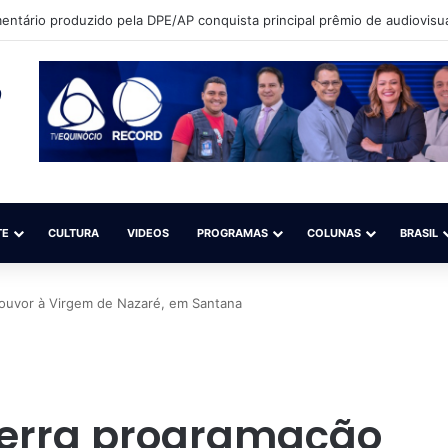
que sonha em ser modelo quer participar de competição nacional (Sal
TE
CULTURA
VIDEOS
PROGRAMAS
COLUNAS
BRASIL
louvor à Virgem de Nazaré, em Santana
cerra programação