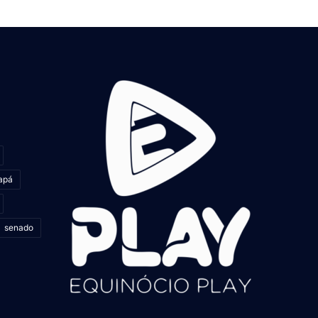
apá
senado