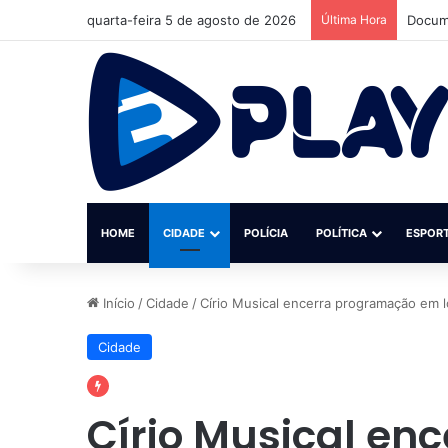
quarta-feira 5 de agosto de 2026
Última Hora
Jovem 
HOME
CIDADE
POLÍCIA
POLÍTICA
ESPOR
Início
/
Cidade
/
Círio Musical encerra programação em 
Cidade
Círio Musical en