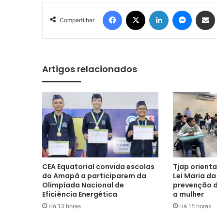
Facebook
X
Linkedin
Messen
Comp
Compartilhar
Artigos relacionados
CEA Equatorial convida escolas
Tjap orient
do Amapá a participarem da
Lei Maria da
Olimpíada Nacional de
prevenção d
Eficiência Energética
a mulher
Há 13 horas
Há 15 horas