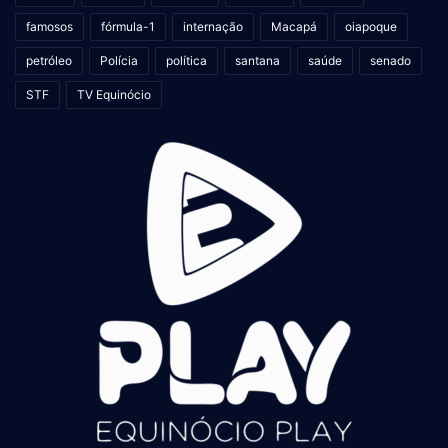
famosos
fórmula-1
internação
Macapá
oiapoque
petróleo
Polícia
política
santana
saúde
senado
STF
TV Equinócio