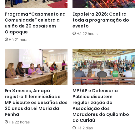
no calor forte que está fazendo esses dias’
, disse a dona
de casa Gláucia Queiróz, mãe de aluno.
Programa “Casamento na
Expofeira 2026: Confira
Comunidade” celebra a
toda a programação do
união de 20 casais em
evento
Oiapoque
Há 22 horas
Há 21 horas
A escola é um bem patrimonial do Estado, a qual a Seed é
ciente dos problemas encontrados, já que foram enviados
Em 8 meses, Amapá
MP/AP e Defensoria
diversos ofícios, e até o momento, segundo relatos,
registra 11 feminicídios e
Pública discutem
nenhuma providência foi tomada, tanto na ausência de
MP discute os desafios dos
regularização da
professores quando na estrutura da instituição.
20 anos da Lei Maria da
Associação dos
Penha
Moradores do Quilombo
do Curiaú
Há 22 horas
Reportagem:
Patrick Almeida
Há 2 dias
Imagens:
Wesley Abreu