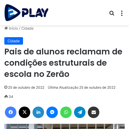
Procur
M
Início
/
Cidade
Cidade
Pais de alunos reclamam de
condições estruturais de
escola no Zerão
25 de outubro de 2022
Última Atualização 25 de outubro de 2022
34
Facebook
X
Linkedin
Messenger
WhatsApp
Telegram
Compartilhar via e-mail