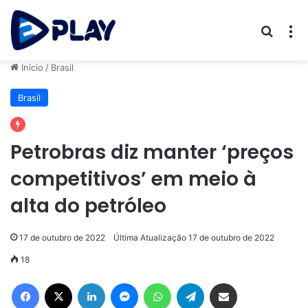
Procur
M
Início
/
Brasil
Brasil
Petrobras diz manter ‘preços
competitivos’ em meio à
alta do petróleo
17 de outubro de 2022
Última Atualização 17 de outubro de 2022
18
Facebook
X
Linkedin
Messenger
WhatsApp
Telegram
Compartilhar via e-mail