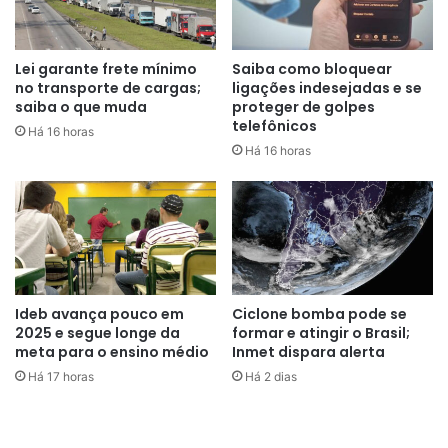
As declarações vêm num momento de alta dos preços do
petróleo, depois que a Opep decidiu reduzir sua produção
com a alegação de que a economia mundial corre o risco
Lei garante frete mínimo
Saiba como bloquear
no transporte de cargas;
ligações indesejadas e se
de entrar em recessão.
saiba o que muda
proteger de golpes
telefônicos
Há 16 horas
Preços
Há 16 horas
Os preços da gasolina e do diesel nos postos de
combustível têm caído desde o fim de junho, puxados pelo
corte de tributos e, depois, por reduções nos preços da
companhia. Foram quatro descontos seguidos para a
gasolina e três para o diesel.
Ideb avança pouco em
Ciclone bomba pode se
As reduções recentes anunciadas pela gestão de Caio
2025 e segue longe da
formar e atingir o Brasil;
meta para o ensino médio
Inmet dispara alerta
Paes de Andrade fizeram os preços nas bombas para a
Há 17 horas
Há 2 dias
gasolina e o diesel despencarem 35% e 13%,
respectivamente, em três meses.