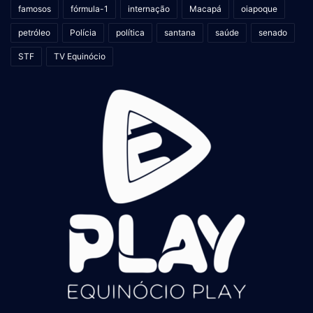
famosos
fórmula-1
internação
Macapá
oiapoque
petróleo
Polícia
política
santana
saúde
senado
STF
TV Equinócio