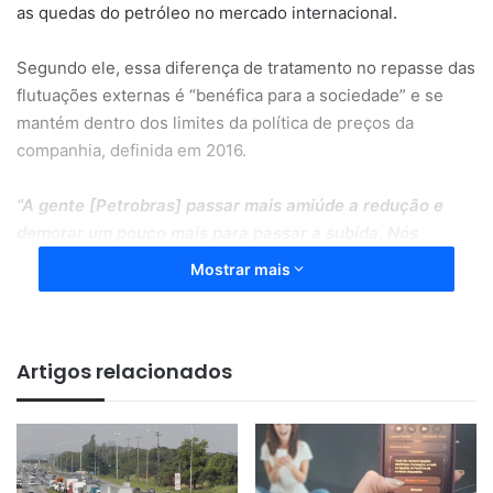
as quedas do petróleo no mercado internacional.
Segundo ele, essa diferença de tratamento no repasse das
flutuações externas é “benéfica para a sociedade” e se
mantém dentro dos limites da política de preços da
companhia, definida em 2016.
“A gente [Petrobras] passar mais amiúde a redução e
demorar um pouco mais para passar a subida. Nós
estamos beneficiando a sociedade brasileira”
, afirmou
Mostrar mais
ele, em evento online da agência especializada Epbr.
Após a declaração, a estatal reforçou, em comunicado ao
Artigos relacionados
mercado, que tem “compromisso com preços competitivos
e em equilíbrio com o mercado” e que evita o repasse
imediato das volatilidades externas e do câmbio aos
preços.