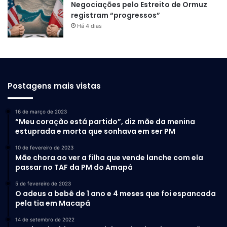
Negociações pelo Estreito de Ormuz
registram “progressos”
Há 4 dias
Postagens mais vistas
16 de março de 2023
“Meu coração está partido”, diz mãe da menina
estuprada e morta que sonhava em ser PM
10 de fevereiro de 2023
Mãe chora ao ver a filha que vende lanche com ela
passar no TAF da PM do Amapá
5 de fevereiro de 2023
O adeus a bebê de 1 ano e 4 meses que foi espancada
pela tia em Macapá
14 de setembro de 2022