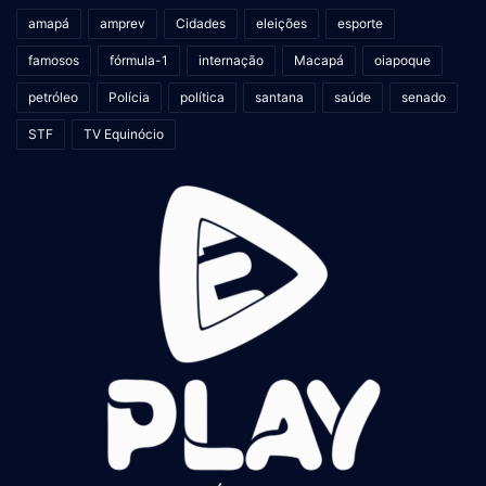
amapá
amprev
Cidades
eleições
esporte
famosos
fórmula-1
internação
Macapá
oiapoque
petróleo
Polícia
política
santana
saúde
senado
STF
TV Equinócio