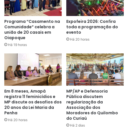
de família, divórcios, alimentos, disputa por guarda de
filhos, ações cíveis de diversas natureza, tudo isso está
inserido em nossos serviços”
, disse José Rodrigues,
Programa “Casamento na
Expofeira 2026: Confira
Comunidade” celebra a
toda a programação do
Defensor-Público Geral.
união de 20 casais em
evento
Oiapoque
Há 20 horas
Há 19 horas
Em 8 meses, Amapá
MP/AP e Defensoria
registra 11 feminicídios e
Pública discutem
MP discute os desafios dos
regularização da
20 anos da Lei Maria da
Associação dos
Os serviços da Defensoria ofertados pela carreta
Penha
Moradores do Quilombo
do Curiaú
continuam, no próximo sábado, (22), e serão realizados no
Há 20 horas
munícipio de Amapá.
Há 2 dias