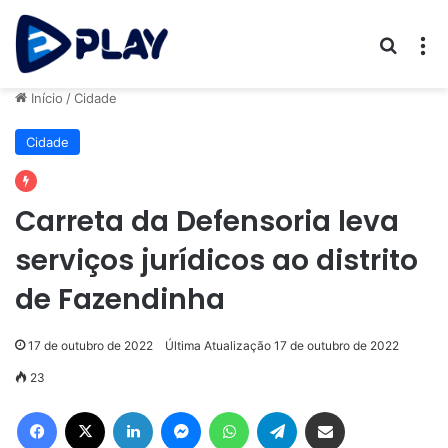
Procur
M
Início
/
Cidade
Cidade
Carreta da Defensoria leva
serviços jurídicos ao distrito
de Fazendinha
17 de outubro de 2022
Última Atualização 17 de outubro de 2022
23
Facebook
X
Linkedin
Messenger
WhatsApp
Telegram
Compartilhar via e-mail