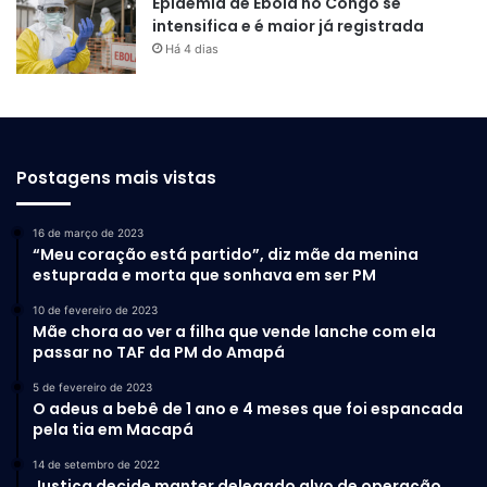
Epidemia de Ebola no Congo se
intensifica e é maior já registrada
Há 4 dias
Postagens mais vistas
16 de março de 2023
“Meu coração está partido”, diz mãe da menina
estuprada e morta que sonhava em ser PM
10 de fevereiro de 2023
Mãe chora ao ver a filha que vende lanche com ela
passar no TAF da PM do Amapá
5 de fevereiro de 2023
O adeus a bebê de 1 ano e 4 meses que foi espancada
pela tia em Macapá
14 de setembro de 2022
Justiça decide manter delegado alvo de operação