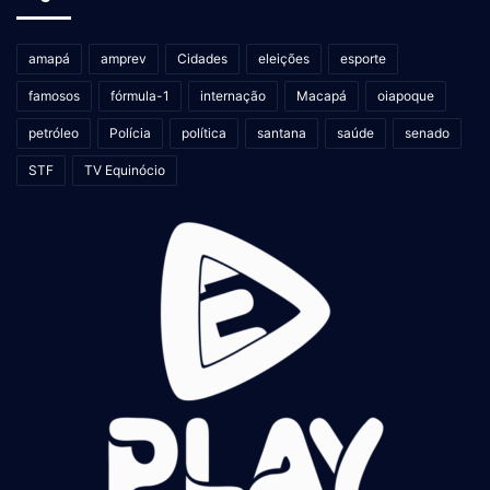
amapá
amprev
Cidades
eleições
esporte
famosos
fórmula-1
internação
Macapá
oiapoque
petróleo
Polícia
política
santana
saúde
senado
STF
TV Equinócio