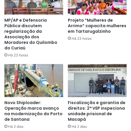
Ele ainda fala sobre certas dicas que temos que tomar
sobre como prevenir esses focos próximos de áreas
MP/AP e Defensoria
Projeto “Mulheres de
Pública discutem
Arrimo” capacita mulheres
residenciais:
“Sabemos que o próprio residente coloca
regularização da
em Tartarugalzinho
fogo próximo ao local onde reside, ou seja, não são
Associação dos
Há 23 horas
acidentais, e sim, incêndios propositais, sendo que ele
Moradores do Quilombo
do Curiaú
não tem a menor ideia do tamanho do sinistro, e nem dos
objetos e/ou animais que podem sofrem com essa
Há 23 horas
consequência. Alguns tem autorização para realizar essa
queimada, usando todos os métodos necessários de
prevenção”
, finalizou.
Novo Shiploader:
Fiscalização e garantia de
Operação marca avanço
direitos: 2ª VEP inspeciona
na modernização do Porto
unidade prisional de
de Santana
Macapá
Há 2 dias
Há 2 dias