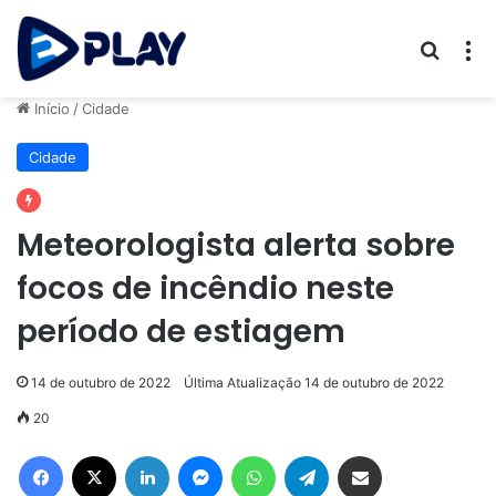
Procur
M
Início
/
Cidade
Cidade
Meteorologista alerta sobre
focos de incêndio neste
período de estiagem
14 de outubro de 2022
Última Atualização 14 de outubro de 2022
20
Facebook
X
Linkedin
Messenger
WhatsApp
Telegram
Compartilhar via e-mail