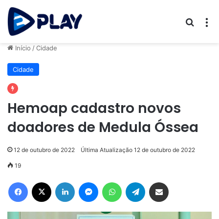
Procur
M
Início
/
Cidade
Cidade
Hemoap cadastro novos
doadores de Medula Óssea
12 de outubro de 2022
Última Atualização 12 de outubro de 2022
19
Facebook
X
Linkedin
Messenger
WhatsApp
Telegram
Compartilhar via e-mail