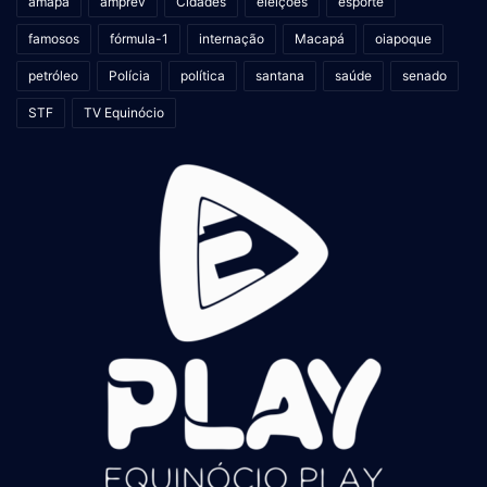
amapá
amprev
Cidades
eleições
esporte
famosos
fórmula-1
internação
Macapá
oiapoque
petróleo
Polícia
política
santana
saúde
senado
STF
TV Equinócio