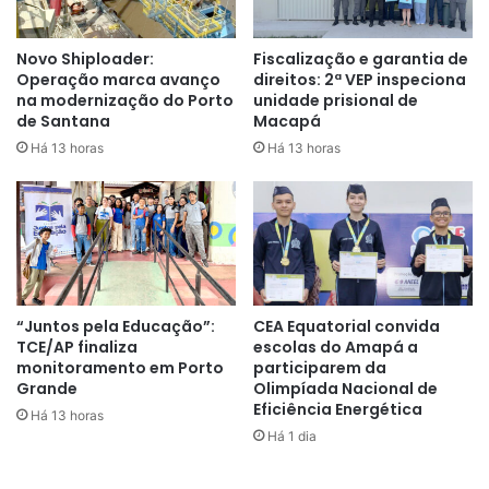
sanguíneas.
Novo Shiploader:
Fiscalização e garantia de
Operação marca avanço
direitos: 2ª VEP inspeciona
O transplante consiste na substituição da medula óssea
na modernização do Porto
unidade prisional de
deficitária por células normais, para que haja a
de Santana
Macapá
reconstituição de uma nova medula potencialmente
Há 13 horas
Há 13 horas
saudável.
O Hemoap fica localizado na avenida Raimundo Álvares da
Costa, 1093, Centro, aberto de segunda a sexta, das 7h30
às 12h30. Para realizar o cadastro é necessário levar
documento oficial com foto.
“Juntos pela Educação”:
CEA Equatorial convida
TCE/AP finaliza
escolas do Amapá a
monitoramento em Porto
participarem da
Grande
Olimpíada Nacional de
Eficiência Energética
Há 13 horas
Há 1 dia