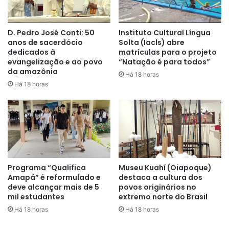
D. Pedro José Conti: 50
Instituto Cultural Língua
anos de sacerdócio
Solta (Iacls) abre
dedicados à
matrículas para o projeto
evangelização e ao povo
“Natação é para todos”
da amazônia
Há 18 horas
Há 18 horas
Programa “Qualifica
Museu Kuahí (Oiapoque)
Amapá” é reformulado e
destaca a cultura dos
deve alcançar mais de 5
povos originários no
mil estudantes
extremo norte do Brasil
Há 18 horas
Há 18 horas