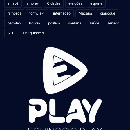
amapá
amprev
Cidades
eleições
esporte
famosos
fórmula-1
internação
Macapá
oiapoque
petróleo
Polícia
política
santana
saúde
senado
STF
TV Equinócio