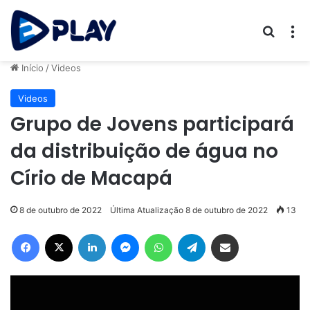
Procur
M
Início
/
Videos
Videos
Grupo de Jovens participará
da distribuição de água no
Círio de Macapá
8 de outubro de 2022
Última Atualização 8 de outubro de 2022
13
Facebook
X
Linkedin
Messenger
WhatsApp
Telegram
Compartilhar via e-mail