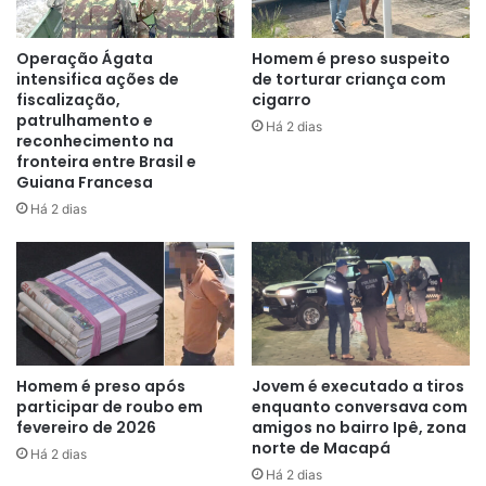
Lucas Carvalho Dias, de 26 anos, foi capturado pela Rotam
Operação Ágata
Homem é preso suspeito
no Macapaba II, zona norte de Macapá. Ele estava com um
intensifica ações de
de torturar criança com
mandado de prisão em aberto pelo crime de tráfico de
fiscalização,
cigarro
patrulhamento e
drogas. Os policiais chegaram até o infrator após receber
Há 2 dias
reconhecimento na
denúncias anônimas sobre seu paradeiro.
fronteira entre Brasil e
Guiana Francesa
Há 2 dias
Homem é preso após
Jovem é executado a tiros
participar de roubo em
enquanto conversava com
fevereiro de 2026
amigos no bairro Ipê, zona
norte de Macapá
Há 2 dias
Há 2 dias