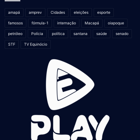
amapá
amprev
Cidades
eleições
esporte
famosos
fórmula-1
internação
Macapá
oiapoque
petróleo
Polícia
política
santana
saúde
senado
STF
TV Equinócio