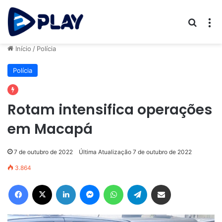
Procur
M
Início
/
Polícia
Polícia
Rotam intensifica operações
em Macapá
7 de outubro de 2022
Última Atualização 7 de outubro de 2022
3.864
Facebook
X
Linkedin
Messenger
WhatsApp
Telegram
Compartilhar via e-mail