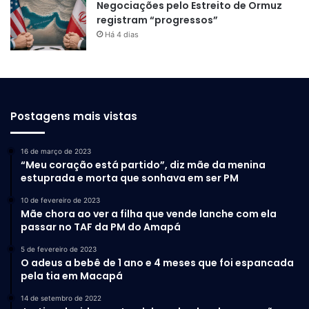
Negociações pelo Estreito de Ormuz
registram “progressos”
Há 4 dias
Postagens mais vistas
16 de março de 2023
“Meu coração está partido”, diz mãe da menina
estuprada e morta que sonhava em ser PM
10 de fevereiro de 2023
Mãe chora ao ver a filha que vende lanche com ela
passar no TAF da PM do Amapá
5 de fevereiro de 2023
O adeus a bebê de 1 ano e 4 meses que foi espancada
pela tia em Macapá
14 de setembro de 2022