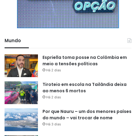
reconheceu como o autor do roubo de sua motocicleta”
,
finalizou o comandante da Rotam.
Mundo
Espriella toma posse na Colômbia em
meio a tensões políticas
Há 2 dias
Tiroteio em escola na Tailândia deixa
ao menos 6 mortos
Há 2 dias
Por que Nauru – um dos menores países
do mundo – vai trocar de nome
Há 3 dias