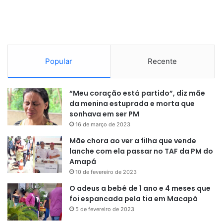
“Após acompanhamento tático, infratores caíram, sendo
um preso no local e outro fugiu para área de mata. O
suspeito capturado de 24 anos, é ex-detento e cumpriu
Popular
Recente
pena por roubo. Além disso, ele estava em uma
motocicleta que foi roubada no dia 27 de setembro”
,
disse o capitão Hércules.
“Meu coração está partido”, diz mãe
da menina estuprada e morta que
sonhava em ser PM
16 de março de 2023
Mãe chora ao ver a filha que vende
lanche com ela passar no TAF da PM do
Amapá
10 de fevereiro de 2023
O adeus a bebê de 1 ano e 4 meses que
foi espancada pela tia em Macapá
5 de fevereiro de 2023