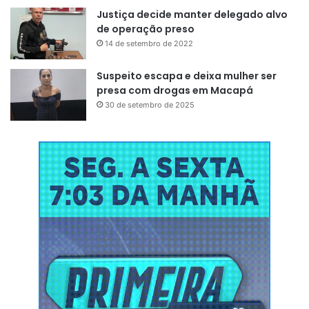
Justiça decide manter delegado alvo
de operação preso
14 de setembro de 2022
Suspeito escapa e deixa mulher ser
presa com drogas em Macapá
30 de setembro de 2025
Depois de ser preso, o suspeito ainda informou aos
policiais que escondia outra motocicleta roubada. O
veículo foi localizado e apreendido pela equipe da Rotam.
“O ex-detento é responsável por vários roubos em
estabelecimentos comerciais e de motocicletas. Ao
chegar no Ciosp do bairro Pacoval, uma das vítimas o