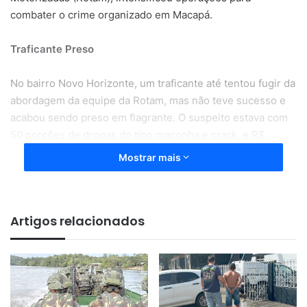
combater o crime organizado em Macapá.
Traficante Preso
No bairro Novo Horizonte, um traficante até tentou fugir da
abordagem da equipe da Rotam, mas não teve sucesso e
acabou sendo preso em flagrante. O suspeito estava com
50 porções de drogas do tipo maconha e crack, e R$
321,00 em dinheiro.
Mostrar mais
“Verificado o nome do indivíduo, constava que o
traficante também respondia pelo crime de homicídio
Artigos relacionados
qualificado, o qual devera estar cumprindo a pena em
regime aberto domiciliar”
, afirmou o comandante da
Rotam, capitão Hércules Lucena.
Foragido da justiça