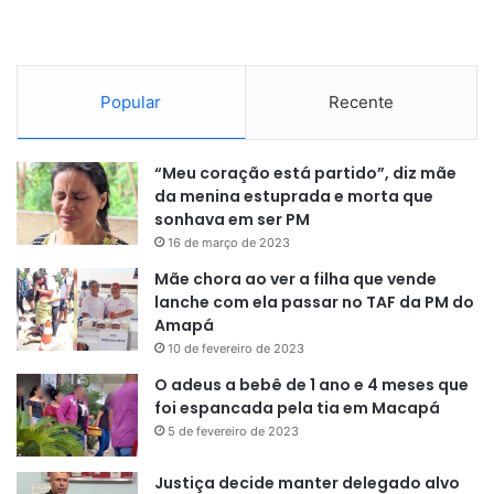
culturais, excursões, aulas especiais, entre outras que são
organizadas pelo corpo escolar de cada instituição.
Popular
Recente
“Meu coração está partido”, diz mãe
da menina estuprada e morta que
sonhava em ser PM
16 de março de 2023
Mãe chora ao ver a filha que vende
lanche com ela passar no TAF da PM do
Amapá
10 de fevereiro de 2023
O adeus a bebê de 1 ano e 4 meses que
foi espancada pela tia em Macapá
5 de fevereiro de 2023
Justiça decide manter delegado alvo