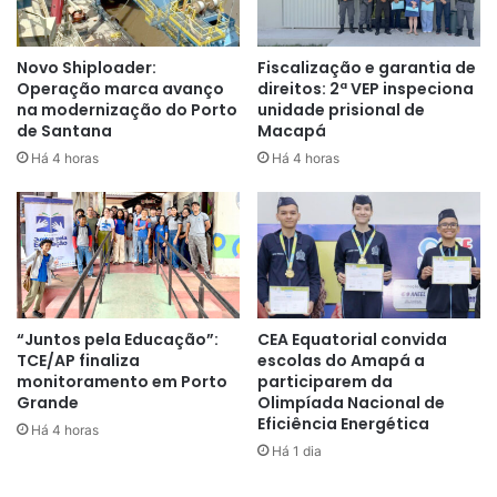
do forte, e conheceu um pouco da história por trás de cada
ambiente.
Novo Shiploader:
Fiscalização e garantia de
Operação marca avanço
direitos: 2ª VEP inspeciona
na modernização do Porto
unidade prisional de
de Santana
Macapá
Há 4 horas
Há 4 horas
“Juntos pela Educação”:
CEA Equatorial convida
TCE/AP finaliza
escolas do Amapá a
monitoramento em Porto
participarem da
Grande
Olimpíada Nacional de
A professora do segundo ano, Diennifer Aquino, explica
Eficiência Energética
Há 4 horas
que o conteúdo aprendido no passeio também será
Há 1 dia
reforçado dentro de sala de aula, para o máximo
aproveitamento.
“A proposta da nossa atividade é