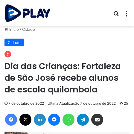
Procur
M
Início
/
Cidade
Cidade
Dia das Crianças: Fortaleza
de São José recebe alunos
de escola quilombola
7 de outubro de 2022
Última Atualização 7 de outubro de 2022
25
Facebook
X
Linkedin
Messenger
WhatsApp
Telegram
Compartilhar via e-mail