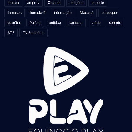
amapá
amprev
Cidades
eleições
esporte
famosos
fórmula-1
internação
Macapá
oiapoque
petróleo
Polícia
política
santana
saúde
senado
STF
TV Equinócio