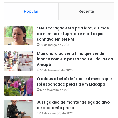
Popular
Recente
Ele destaca que já procurou todos os órgãos fiscalizadores
em busca de apoio e ajuda, para que a lei de acesso seja
“Meu coração está partido”, diz mãe
então cumprida:
“Todos os órgãos fiscalizadores tem
da menina estuprada e morta que
consciência das nossas necessidades, como CTMac,
sonhava em ser PM
Setrap, entre outros. A Coordenadoria de Mobilidade
16 de março de 2023
Urbana fica de mãos atadas.”
Mãe chora ao ver a filha que vende
lanche com ela passar no TAF da PM do
Amapá
10 de fevereiro de 2023
O adeus a bebê de 1 ano e 4 meses que
foi espancada pela tia em Macapá
5 de fevereiro de 2023
Justiça decide manter delegado alvo
de operação preso
14 de setembro de 2022