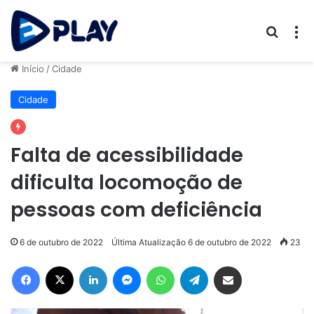
Procur
M
Início
/
Cidade
Cidade
Falta de acessibilidade
dificulta locomoção de
pessoas com deficiência
6 de outubro de 2022
Última Atualização 6 de outubro de 2022
23
Facebook
X
Linkedin
Messenger
WhatsApp
Telegram
Compartilhar via e-mail