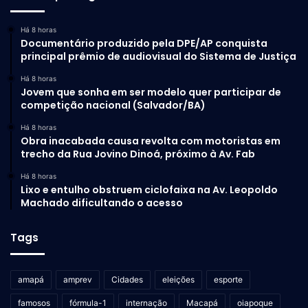
Há 8 horas
Documentário produzido pela DPE/AP conquista
principal prêmio de audiovisual do Sistema de Justiça
As deficiências são as mais variadas possíveis. As
Há 8 horas
Jovem que sonha em ser modelo quer participar de
necessidades quando se trata de deslocamento de um
competição nacional (Salvador/BA)
local para outro, infelizmente também. O que essa
população do estado do Amapá está clamando, está
Há 8 horas
Obra inacabada causa revolta com motoristas em
pedindo, é mais respeito por parte dos órgãos
trecho da Rua Jovino Dinoá, próximo à Av. Fab
fiscalizadores competentes, para que o direito de ir e vir
Há 8 horas
seja então respeitado.
Lixo e entulho obstruem ciclofaixa na Av. Leopoldo
Machado dificultando o acesso
Reportagem: Luciane Alves
Tags
Imagens: Manoel Junior
amapá
amprev
Cidades
eleições
esporte
famosos
fórmula-1
internação
Macapá
oiapoque