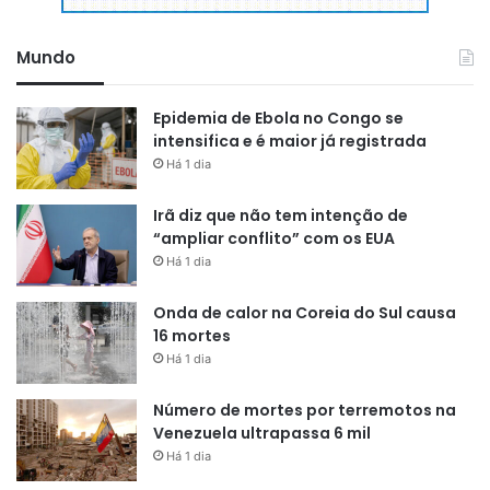
centenas de deficientes em nosso Estado. O sentimento é
de abandono.
Mundo
Epidemia de Ebola no Congo se
intensifica e é maior já registrada
Há 1 dia
Irã diz que não tem intenção de
“ampliar conflito” com os EUA
Há 1 dia
Onda de calor na Coreia do Sul causa
16 mortes
Há 1 dia
Para ter uma condição melhor de se deslocar de um ponto
Número de mortes por terremotos na
Venezuela ultrapassa 6 mil
a outro da cidade. Fredson Brazão construiu um veículo
Há 1 dia
para andar com sua cadeira de rodas. Mesmo assim, os
problemas não acabaram; tudo porque as pessoas não