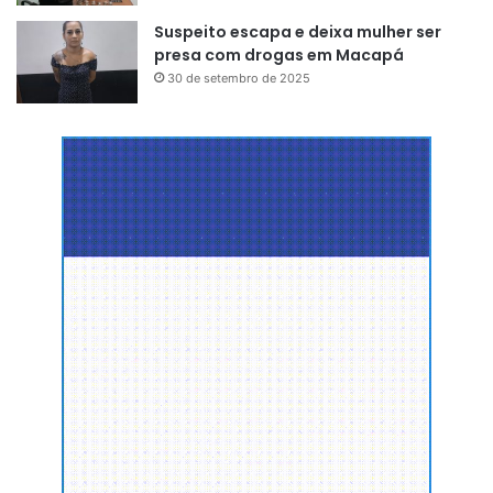
Suspeito escapa e deixa mulher ser
presa com drogas em Macapá
30 de setembro de 2025
Utilizando cadeira de rodas, dona Neide sofre diariamente
para ter acesso a saúde. No dia da nossa gravação ela
esperou por horas na parada de ônibus e quando chega ao
hospital o médico não está mais.
“Espero muito tempo o
transporte coletivo. Quando passa, ou está lotado ou o
sistema de mobilidade de transporte no coletivo não
funciona. É um dilema diário que sofremos com esse
descaso”
.
Calçadas sem rampa, dificuldades em meio a buracos, são
muitos os problemas que impedem a locomoção de