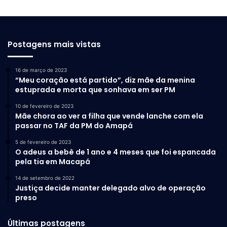
respeitam as vagas existentes para deficientes,
estacionando no local indevido.
Postagens mais vistas
“Minha maior dificuldade é o estacionamento, pois as
pessoas não respeitam. A Ctmac que é o órgão
16 de março de 2023
competente para fazer essa fiscalização, não age da
“Meu coração está partido”, diz mãe da menina
maneira correta”.
estuprada e morta que sonhava em ser PM
10 de fevereiro de 2023
Mãe chora ao ver a filha que vende lanche com ela
passar no TAF da PM do Amapá
5 de fevereiro de 2023
O adeus a bebê de 1 ano e 4 meses que foi espancada
pela tia em Macapá
14 de setembro de 2022
Justiça decide manter delegado alvo de operação
preso
Últimas postagens