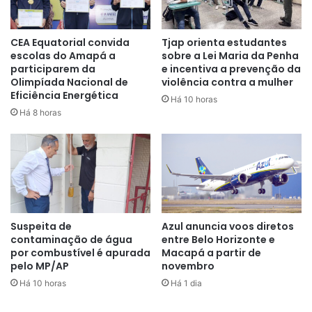
Até nos habitacionais os deficientes encontram barreiras,
é o que garante Marcelino Barata:
“Quando o deficiente
CEA Equatorial convida
Tjap orienta estudantes
escolas do Amapá a
sobre a Lei Maria da Penha
sai pra procurar um atendimento de saúde, na espera do
participarem da
e incentiva a prevenção da
transporte coletivo, ele precisa de uma cobertura para
Olimpíada Nacional de
violência contra a mulher
se proteger do sol ou da chuva, onde a maioria das
Eficiência Energética
Há 10 horas
paradas, não possui esse tipo de necessidade. O
Há 8 horas
deficiente fica à mercê dos perigos do trânsito. Ficamos
lesados sem nossos direitos”
.
Suspeita de
Azul anuncia voos diretos
contaminação de água
entre Belo Horizonte e
por combustível é apurada
Macapá a partir de
pelo MP/AP
novembro
Há 10 horas
Há 1 dia