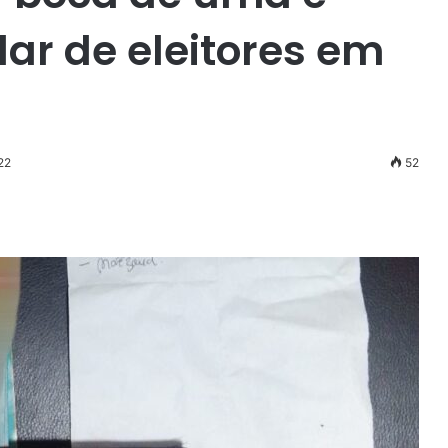
lar de eleitores em
22
52
r
ail