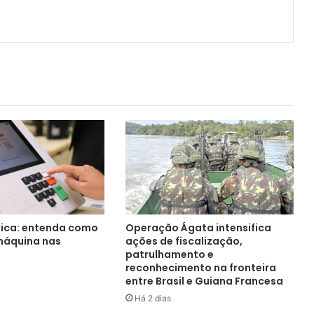
ger
artilhar via e-mail
nica: entenda como
Operação Ágata intensifica
máquina nas
ações de fiscalização,
patrulhamento e
reconhecimento na fronteira
entre Brasil e Guiana Francesa
Há 2 dias