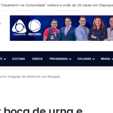
 Ibama e ICMBio para debater o aperfeiçoamento da fiscalização do gar
TE
CULTURA
VIDEOS
PROGRAMAS
COLUNAS
BRASIL
orte irregular de eleitores em Macapá
r boca de urna e