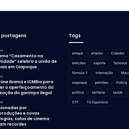
s postagens
Tags
ras
amapá
amprev
Cidades
ama “Casamento na
idade” celebra a união de
eleições
esporte
famosos
sais em Oiapoque
fórmula-1
internação
Mac
ras
eúne Ibama e ICMBio para
oiapoque
petróleo
Polícia
er o aperfeiçoamento da
ização do garimpo ilegal
política
santana
saúde
STF
TV Equinócio
ras
sionadas por
produções e novas
logias, salas de cinema
am recordes