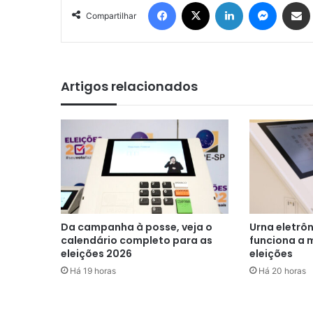
Facebook
X
Linkedin
Messen
Comp
Compartilhar
Artigos relacionados
Da campanha à posse, veja o
Urna eletrô
calendário completo para as
funciona a 
eleições 2026
eleições
Há 19 horas
Há 20 horas