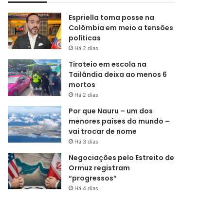
Espriella toma posse na
Colômbia em meio a tensões
políticas
Há 2 dias
Tiroteio em escola na
Tailândia deixa ao menos 6
mortos
Há 2 dias
Por que Nauru – um dos
menores países do mundo –
vai trocar de nome
Há 3 dias
Negociações pelo Estreito de
Ormuz registram
“progressos”
Há 4 dias