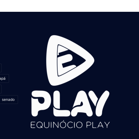
apá
senado