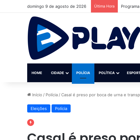
domingo 9 de agosto de 2026
Última Hora
MPF reúne
HOME
CIDADE
POLÍCIA
POLÍTICA
ESPOR
Início
/
Polícia
/
Casal é preso por boca de urna e transp
Eleições
Polícia
Casal é preso po