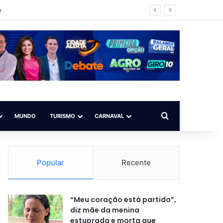
impo ilegal
Procurar por
MUNDO
TURISMO
CARNAVAL
Popular
Recente
“Meu coração está partido”,
diz mãe da menina
estuprada e morta que