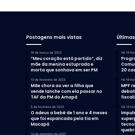
Postagens mais vistas
Última
16 de março de 2023
Há 19 ho
“Meu coração está partido”, diz
Progr
mãe da menina estuprada e
Comun
morta que sonhava em ser PM
20 ca
10 de fevereiro de 2023
Há 19 ho
Mãe chora ao ver a filha que
MPF r
vende lanche com ela passar no
debat
TAF da PM do Amapá
fiscal
5 de fevereiro de 2023
Há 19 ho
O adeus a bebê de 1 ano e 4 meses
Impul
que foi espancada pela tia em
super
Macapá
tecno
quebr
14 de setembro de 2022