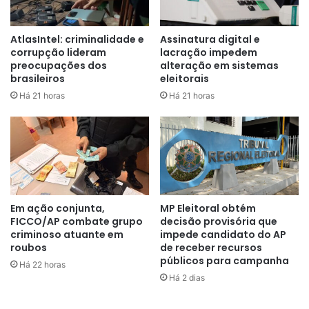
candidatos, um ao cargo de Deputado Federal e outro a
Estadual.
AtlasIntel: criminalidade e
Assinatura digital e
corrupção lideram
lacração impedem
“As cestas básicas foram adquiridas pelos dois
preocupações dos
alteração em sistemas
candidatos e estavam sendo distribuídas em um mercado
brasileiros
eleitorais
da zona norte da capital, no bairro Novo Horizonte. As
Há 21 horas
Há 21 horas
pessoas beneficiárias (eleitores) receberam
antecipadamente uns “cartões” do tipo “raspadinha” que
davam direito a uma cesta básica. Conduzidos até a
Polícia Federal, alguns eleitores informaram que
receberam os ‘cartões’ em suas residências e outros
foram abordados na rua e lhes foram oferecidas o vale
Em ação conjunta,
MP Eleitoral obtém
cesta”, disse a PF.
FICCO/AP combate grupo
decisão provisória que
criminoso atuante em
impede candidato do AP
roubos
de receber recursos
As pessoas beneficiárias (eleitores) receberam
públicos para campanha
Há 22 horas
antecipadamente uns “cartões”
Há 2 dias
do tipo “raspadinha” que davam direito a uma cesta básica
(Foto: Divulgação/PF)