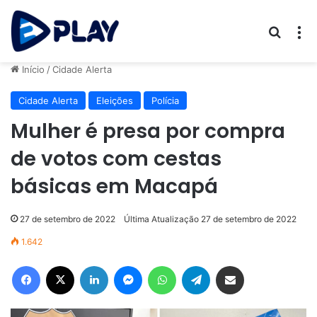
Procur
M
Início
/
Cidade Alerta
Cidade Alerta
Eleições
Polícia
Mulher é presa por compra
de votos com cestas
básicas em Macapá
27 de setembro de 2022
Última Atualização 27 de setembro de 2022
1.642
Facebook
X
Linkedin
Messenger
WhatsApp
Telegram
Compartilhar via e-mail