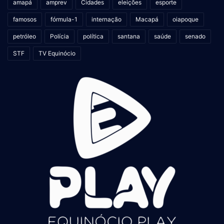
amapá
amprev
Cidades
eleições
esporte
famosos
fórmula-1
internação
Macapá
oiapoque
petróleo
Polícia
política
santana
saúde
senado
STF
TV Equinócio