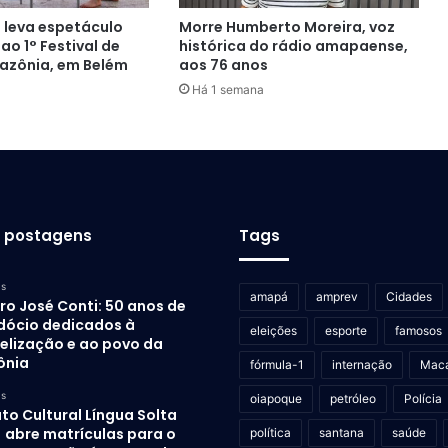
 leva espetáculo
Morre Humberto Moreira, voz
o 1° Festival de
histórica do rádio amapaense,
azônia, em Belém
aos 76 anos
Há 1 semana
s postagens
Tags
as
amapá
amprev
Cidades
ro José Conti: 50 anos de
dócio dedicados à
eleições
esporte
famosos
elização e ao povo da
ônia
fórmula-1
internação
Mac
as
oiapoque
petróleo
Polícia
uto Cultural Língua Solta
) abre matrículas para o
política
santana
saúde