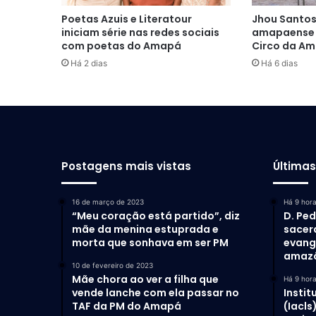
Poetas Azuis e Literatour
Jhou Santos
iniciam série nas redes sociais
amapaense a
com poetas do Amapá
Circo da Am
Há 2 dias
Há 6 dias
Postagens mais vistas
Última
16 de março de 2023
Há 9 hor
“Meu coração está partido”, diz
D. Ped
mãe da menina estuprada e
sacer
morta que sonhava em ser PM
evang
amaz
10 de fevereiro de 2023
Mãe chora ao ver a filha que
Há 9 hor
vende lanche com ela passar no
Instit
TAF da PM do Amapá
(Iacls