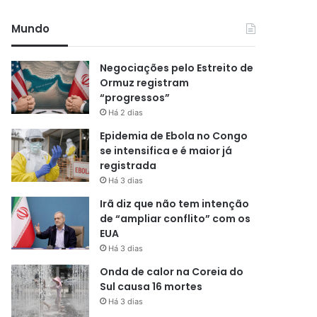
Mundo
Negociações pelo Estreito de
Ormuz registram
“progressos”
Há 2 dias
Epidemia de Ebola no Congo
se intensifica e é maior já
registrada
Há 3 dias
Irã diz que não tem intenção
de “ampliar conflito” com os
EUA
Há 3 dias
Onda de calor na Coreia do
Sul causa 16 mortes
Há 3 dias