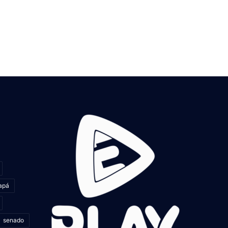
apá
senado