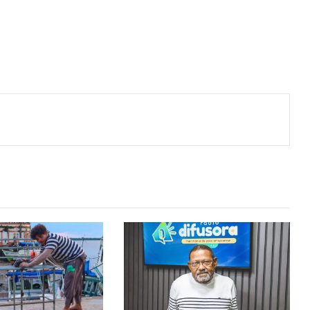
ger
artilhar via e-mail