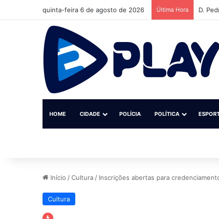
quinta-feira 6 de agosto de 2026
Última Hora
D. Ped
HOME
CIDADE
POLÍCIA
POLÍTICA
ESPOR
Início
/
Cultura
/
Inscrições abertas para credenciamento
Cultura