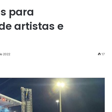
as para
e artistas e
de 2022
17
r
ail