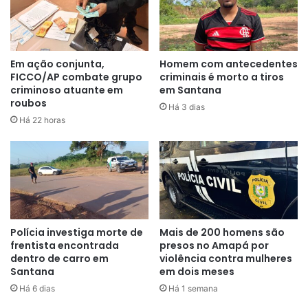
A ação policial partiu do rastreamento promovido por
organismos internacionais que visam denunciar crimes de
Em ação conjunta,
Homem com antecedentes
FICCO/AP combate grupo
criminais é morto a tiros
abuso sexual infantil, na internet, bem como pelo Serviço
criminoso atuante em
em Santana
de Repressão a Crimes de Ódio e Pornografia Infantil
roubos
Há 3 dias
(SERCOPI) da Polícia Federal, em Brasília, que encaminhou
Há 22 horas
o caso para a Superintendência da Policia Federal no
Amapá.
O trabalho resultou na identificação do investigado e
apontou que este teria armazenado, em equipamentos
eletrônicos, mais de 150 imagens e vídeos de conteúdo
Polícia investiga morte de
Mais de 200 homens são
relacionado a exploração sexual infanto-juvenil, o que
frentista encontrada
presos no Amapá por
possibilitou a ação desta manhã.
dentro de carro em
violência contra mulheres
Santana
em dois meses
Há 6 dias
Há 1 semana