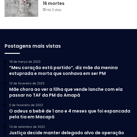
16 mortes
Há 3 dias
Postagens mais vistas
16 de março de 2023
“Meu coração está partido”, diz mãe da menina
estuprada e morta que sonhava em ser PM
10 de fevereiro de 2023
Mãe chora ao ver a filha que vende lanche com ela
passar no TAF da PM do Amapá
5 de fevereiro de 2023
O adeus a bebê de 1 ano e 4 meses que foi espancada
pela tia em Macapá
14 de setembro de 2022
Justiça decide manter delegado alvo de operação