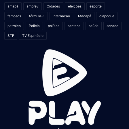
amapá
amprev
Cidades
eleições
esporte
famosos
fórmula-1
internação
Macapá
oiapoque
petróleo
Polícia
política
santana
saúde
senado
STF
TV Equinócio