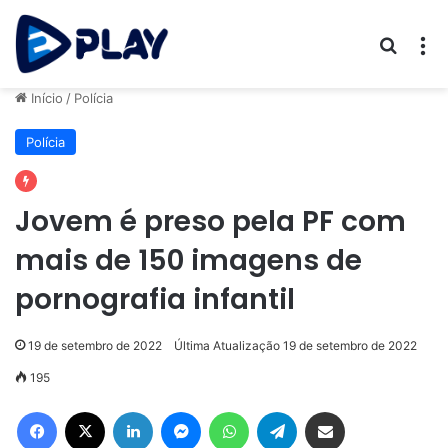
Procur
M
Início
/
Polícia
Polícia
Jovem é preso pela PF com
mais de 150 imagens de
pornografia infantil
19 de setembro de 2022
Última Atualização 19 de setembro de 2022
195
Facebook
X
Linkedin
Messenger
WhatsApp
Telegram
Compartilhar via e-mail