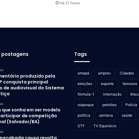
Há 21 horas
s postagens
Tags
ras
amapá
amprev
Cidades
entário produzido pela
P conquista principal
eleições
esporte
famosos
o de audiovisual do Sistema
stiça
fórmula-1
internação
Mac
ras
oiapoque
petróleo
Polícia
 que sonha em ser modelo
participar de competição
política
santana
saúde
nal (Salvador/BA)
STF
TV Equinócio
ras
inacabada causa revolta