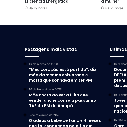
Eficiência Energética
a mulher
Há 19 horas
Há 21 horas
Postagens mais vistas
Última
16 de março de 2023
Há 19 ho
“Meu coração está partido”, diz
Docum
mãe da menina estuprada e
DPE/A
morta que sonhava em ser PM
prêmi
de Ju
10 de fevereiro de 2023
Mãe chora ao ver a filha que
Há 19 ho
vende lanche com ela passar no
Jovem
TAF da PM do Amapá
quer 
nacio
5 de fevereiro de 2023
O adeus a bebê de 1 ano e 4 meses
Há 19 ho
que foi espancada pela tia em
Obra 