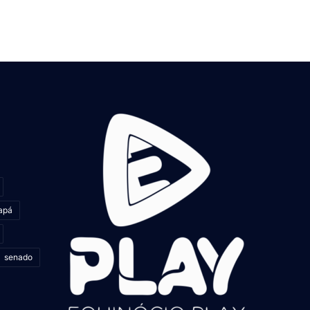
apá
senado