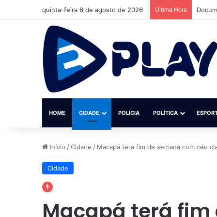
quinta-feira 6 de agosto de 2026
Última Hora
Docume
HOME
CIDADE
POLÍCIA
POLÍTICA
ESPOR
Início
/
Cidade
/
Macapá terá fim de semana com céu cl
Cidade
Macapá terá fim