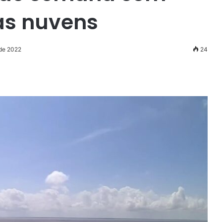
as nuvens
 de 2022
24
r
ail