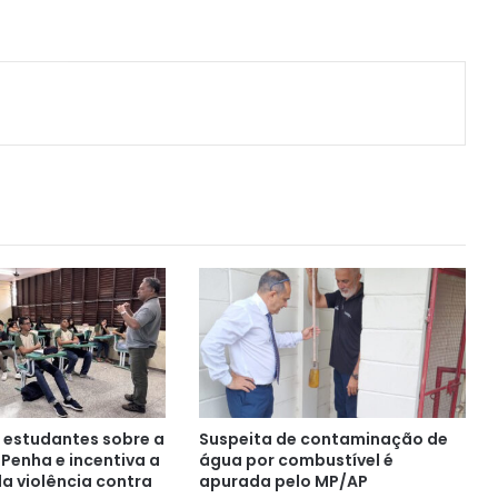
ger
artilhar via e-mail
a estudantes sobre a
Suspeita de contaminação de
 Penha e incentiva a
água por combustível é
a violência contra
apurada pelo MP/AP