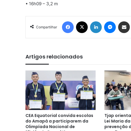
• 16h09 – 3,2 m
Facebook
X
Linkedin
Messen
Comp
Compartilhar
Artigos relacionados
CEA Equatorial convida escolas
Tjap orient
do Amapá a participarem da
Lei Maria da
Olimpíada Nacional de
prevenção d