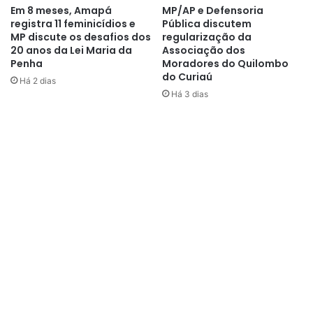
Em 8 meses, Amapá
MP/AP e Defensoria
registra 11 feminicídios e
Pública discutem
MP discute os desafios dos
regularização da
20 anos da Lei Maria da
Associação dos
A programação conta com a participação de intelectuais e
Penha
Moradores do Quilombo
acadêmicos, com uma mostra de suas produções
do Curiaú
Há 2 dias
acadêmico-científicas, artísticas culturais e político-
Há 3 dias
jurídicas relacionadas a temáticas indígenas, amazônicas e
de interesse da comunidade.
“É importante ressaltar, também,
como somos intercultural
indígena, nós também temos
cursos em outras línguas, em