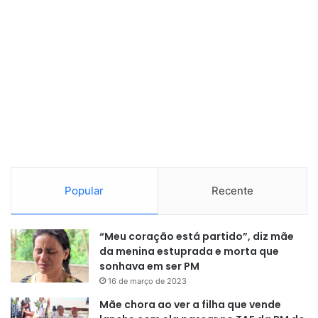
línguas indígenas. Já tivemos
cursos no kheuól, tanto karipuna,
quanto galibi marworno e ainda
vamos ter mais cursos em outras
línguas indígenas, pois boa parte
da comunidade de Oiapoque fala
estas línguas e prestigia os cursos
quando estão disponíveis […] É
importante ter essas línguas
Popular
Recente
circulando por outros lugares”
,
acrescenta o coordenador.
“Meu coração está partido”, diz mãe
da menina estuprada e morta que
sonhava em ser PM
16 de março de 2023
Para o professor, a expectativa sobre os seminários é a
Mãe chora ao ver a filha que vende
melhor possível. Segundo ele, houve um recorde no