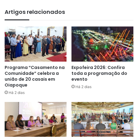
minicursos e oficinas.
Artigos relacionados
“O evento acontece desde 2020,
antes da pandemia, que a gente
Programa “Casamento na
Expofeira 2026: Confira
tem no intercultural
Comunidade” celebra a
toda a programação do
indígena. […] Já estamos no 6º
união de 20 casais em
evento
Oiapoque
Há 2 dias
seminário, nesse evento estamos
Há 2 dias
inovando mais uma vez, já
tivemos com quatro dias, agora
serão em cinco, porque a procura
pelos seminários é muito grande”
,
explica.