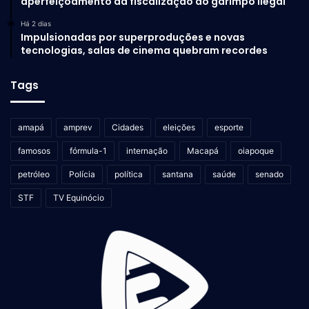
aperfeiçoamento da fiscalização do garimpo ilegal
Há 2 dias
Impulsionadas por superproduções e novas
tecnologias, salas de cinema quebram recordes
Tags
amapá
amprev
Cidades
eleições
esporte
famosos
fórmula-1
internação
Macapá
oiapoque
petróleo
Polícia
política
santana
saúde
senado
STF
TV Equinócio