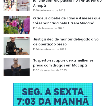
lanche com ela passar no TAF da PM do
número de minicursos.
“Faremos em cinco dias, só com
Amapá
os minicursos, temos sempre a casa cheia, vinte a trinta
10 de fevereiro de 2023
pessoas por minicursos que são bastante procurados”
,
O adeus a bebê de 1 ano e 4 meses que
afirma.
foi espancada pela tia em Macapá
5 de fevereiro de 2023
Não haverá inscrições, as vagas serão preenchidas por
ordem de chegada. Os certificados de participação do
Justiça decide manter delegado alvo
evento serão emitidos apenas aos participantes que
de operação preso
assinarem a lista de frequência pela manhã e tarde.
14 de setembro de 2022
Suspeito escapa e deixa mulher ser
presa com drogas em Macapá
30 de setembro de 2025