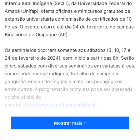
Intercultural Indígena (Seclii), da Universidade Federal do
Amapá (Unifap), oferta oficinas e minicursos gratuitos de
extensão universitária com emissão de certificados de 10
horas. O evento ocorre até dia 24 de fevereiro, no campus
Binacional de Oiapoque (AP).
Os seminários ocorrem somente aos sábados (3, 10, 17 e
24 de fevereiro de 2024), com início a partir das 8h. Serão
cinco sábados com diversos seminários em variadas áreas,
como saúde mental indígena, trabalho de campo em
geografia, ensino de línguas e materiais pedagógicos,
entre outros. A programação completa pode ser acessada
no site oficial do
evento:
https://www.even3.com.br/6sec
lii/
Para o coordenador e presidente do evento, Prof. Dr.
Mostrar mais
Glauber Romling, o Seclii tem como objetivo proporcionar
aos participantes, em nível local, regional e nacional,