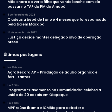
Mãe chora ao ver a filha que vende lanche com ela
passar no TAF da PM do Amapá
5 de fevereiro de 2023
O adeus a bebê de 1 ano e 4 meses que foi espancada
pela tia em Macapá
14 de setembro de 2022
Justiça decide manter delegado alvo de operação
preso
Últimas postagens
Há 20 horas
Agro Record AP – Produção de adubo orgânico e
fertilizantes
Há 2 dias
Programa “Casamento na Comunidade” celebra a
união de 20 casais em Oiapoque
Há 2 dias
MPF reúne Ibama e ICMBio para debater o