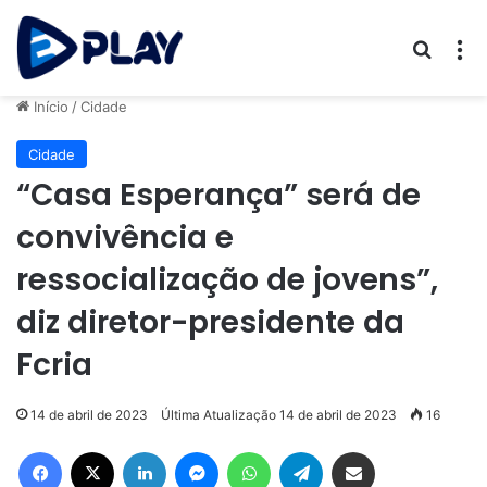
Procur
M
Início
/
Cidade
Cidade
“Casa Esperança” será de
convivência e
ressocialização de jovens”,
diz diretor-presidente da
Fcria
14 de abril de 2023
Última Atualização 14 de abril de 2023
16
Facebook
X
Linkedin
Messenger
WhatsApp
Telegram
Compartilhar via e-mail