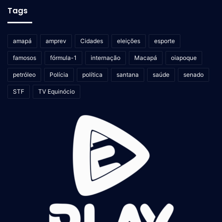
Tags
amapá
amprev
Cidades
eleições
esporte
famosos
fórmula-1
internação
Macapá
oiapoque
petróleo
Polícia
política
santana
saúde
senado
STF
TV Equinócio