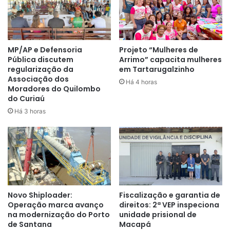
meio de vários trabalhos. É uma
casa que eles podem não ter lá
fora, mas vão ter aqui dentro,
MP/AP e Defensoria
Projeto “Mulheres de
com acompanhamento,
Pública discutem
Arrimo” capacita mulheres
regularização da
em Tartarugalzinho
alimentação, cuidados e
Associação dos
Há 4 horas
Moradores do Quilombo
educação. Hoje é um grande feito
do Curiaú
pra nós, em 103 dias de governo,
Há 3 horas
está recebendo um aparelho
como esse”
, disse Luiz Eduardo
Oliveira, diretor-presidente da
Fcria.
Novo Shiploader:
Fiscalização e garantia de
Operação marca avanço
direitos: 2ª VEP inspeciona
A Casa de Semiliberdade Masculina contará diariamente
na modernização do Porto
unidade prisional de
de Santana
Macapá
com atividades, pedagógicas, ocupacionais,