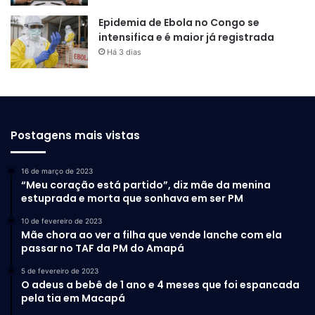
Epidemia de Ebola no Congo se
intensifica e é maior já registrada
Há 3 dias
Postagens mais vistas
16 de março de 2023
“Meu coração está partido”, diz mãe da menina
estuprada e morta que sonhava em ser PM
10 de fevereiro de 2023
Mãe chora ao ver a filha que vende lanche com ela
passar no TAF da PM do Amapá
5 de fevereiro de 2023
O adeus a bebê de 1 ano e 4 meses que foi espancada
pela tia em Macapá