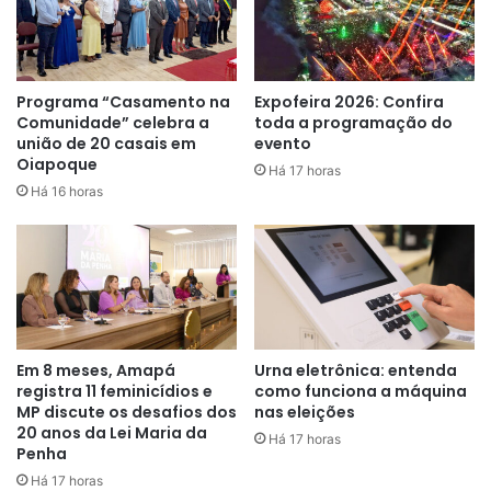
Outro tema abordado foi a entrada do Amapá no Monitor
de Secas da ANA. Trata-se de uma ferramenta de
acompanhamento regular e periódico da situação da seca
em todo o Brasil. Aderindo a mais esse programa, o Amapá
Programa “Casamento na
Expofeira 2026: Confira
terá condições de monitorar as secas que podem
Comunidade” celebra a
toda a programação do
união de 20 casais em
evento
ocasionalmente ocorrer no estado.
Oiapoque
Há 17 horas
Há 16 horas
Outras discussões
Também foram discutidos outros pontos relevantes da
pauta, como o alcance, pelo Amapá, das metas do
Programa de Consolidação do Pacto Nacional pela Gestão
das Águas (Progestão), uma iniciativa da ANA que oferece
incentivo financeiro aos sistemas estaduais de
Em 8 meses, Amapá
Urna eletrônica: entenda
gerenciamento e recursos hídricos.
registra 11 feminicídios e
como funciona a máquina
MP discute os desafios dos
nas eleições
20 anos da Lei Maria da
Há 17 horas
Os secretários adjuntos Cássio Lemos e Patrick Cantuária,
Penha
o diretor de desenvolvimento ambiental, Marcos Almeida,
Há 17 horas