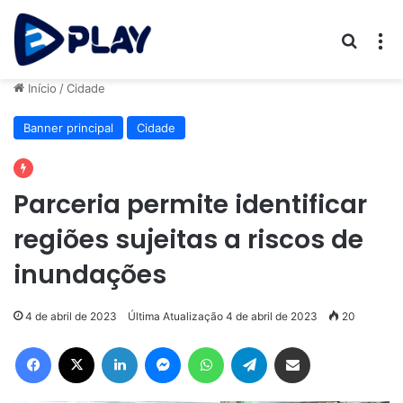
Procur
M
Início
/
Cidade
Banner principal
Cidade
Parceria permite identificar
regiões sujeitas a riscos de
inundações
4 de abril de 2023
Última Atualização 4 de abril de 2023
20
Facebook
X
Linkedin
Messenger
WhatsApp
Telegram
Compartilhar via e-mail