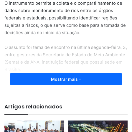
O instrumento permite a coleta e o compartilhamento de
dados sobre monitoramento de rios entre os órgãos
federais e estaduais, possibilitando identificar regiões
sujeitas a riscos, o que serve como base para a tomada de
decisões ainda no início da situação.
O assunto foi tema de encontro na última segunda-feira, 3,
entre gestores da Secretaria de Estado de Meio Ambiente
(Sema) e da ANA, instituição federal que possui sede em
Brasília.
Mostrar mais
No caso do Amapá, a Sala de Situação é importante para
casos como o acompanhamento de cheias que
eventualmente afetam municípios como Laranjal do Jari,
Artigos relacionados
causando transtornos para a população.
Monitoramento de secas