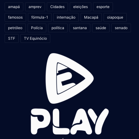
amapá
amprev
Cidades
eleições
esporte
famosos
fórmula-1
internação
Macapá
oiapoque
petróleo
Polícia
política
santana
saúde
senado
STF
TV Equinócio