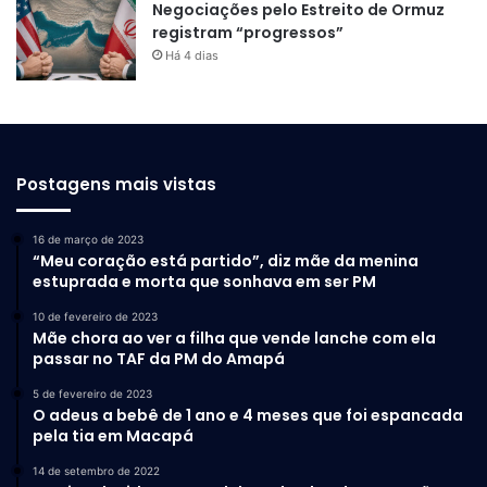
Negociações pelo Estreito de Ormuz
registram “progressos”
Há 4 dias
Postagens mais vistas
16 de março de 2023
“Meu coração está partido”, diz mãe da menina
estuprada e morta que sonhava em ser PM
10 de fevereiro de 2023
Mãe chora ao ver a filha que vende lanche com ela
passar no TAF da PM do Amapá
5 de fevereiro de 2023
O adeus a bebê de 1 ano e 4 meses que foi espancada
pela tia em Macapá
14 de setembro de 2022